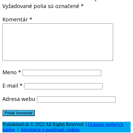
Vyžadované polia sú označené
*
Komentár
*
Meno
*
E-mail
*
Adresa webu
Praktikmed.sk © 2022 All Rights Reserved |
Ochrana osobných
údajov
|
Informácie o používaní cookies