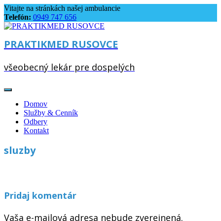
Skip
Vitajte na stránkách našej ambulancie
to
Telefón:
0949 747 656
content
PRAKTIKMED RUSOVCE
všeobecný lekár pre dospelých
Domov
Služby & Cenník
Odbery
Kontakt
sluzby
Pridaj komentár
Vaša e-mailová adresa nebude zverejnená.